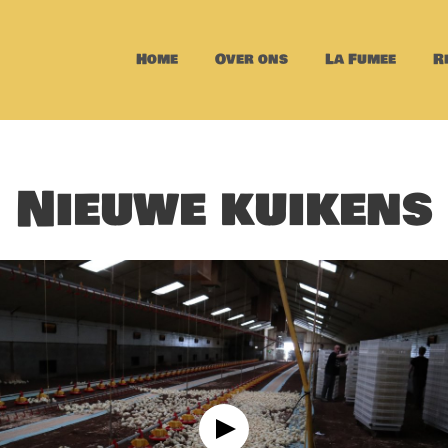
Home
Over ons
La Fumee
R
Nieuwe kuikens