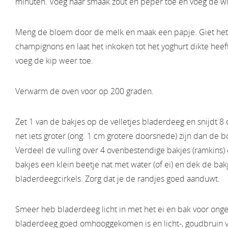
minuten. Voeg naar smaak zout en peper toe en voeg de wit
Meng de bloem door de melk en maak een papje. Giet het
champignons en laat het inkoken tot het yoghurt dikte heef
voeg de kip weer toe.
Verwarm de oven voor op 200 graden.
Zet 1 van de bakjes op de velletjes bladerdeeg en snijdt 8 ci
net iets groter (ong. 1 cm grotere doorsnede) zijn dan de b
Verdeel de vulling over 4 ovenbestendige bakjes (ramkins)
bakjes een klein beetje nat met water (of ei) en dek de bak
bladerdeegcirkels. Zorg dat je de randjes goed aanduwt.
Smeer heb bladerdeeg licht in met het ei en bak voor onge
bladerdeeg goed omhooggekomen is en licht-, goudbruin va