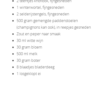
2 teentjes knoflook, fijngesneden
1 winterwortel, fijngesneden
2 selderijstengels, fijngesneden
500 gram gemengde paddenstoelen
(champignons kan ook), in reepjes gesneden
Zout en peper naar smaak
30 ml witte wijn
30 gram bloem
500 ml melk
30 gram boter
8 blaadjes bladerdeeg
1 losgeklopt ei