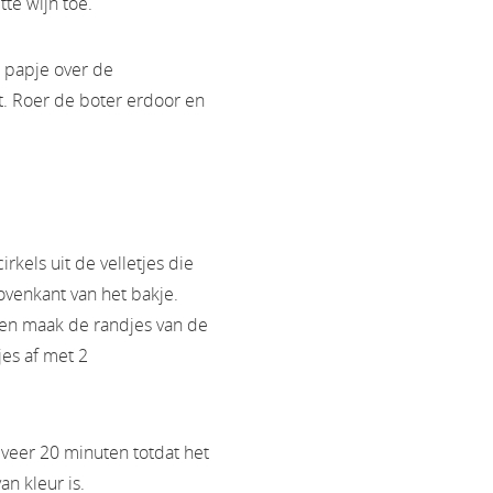
te wijn toe.
 papje over de
t. Roer de boter erdoor en
rkels uit de velletjes die
ovenkant van het bakje.
 en maak de randjes van de
jes af met 2
veer 20 minuten totdat het
n kleur is.