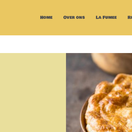
Home
Over ons
La Fumee
R