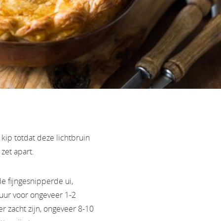
kip totdat deze lichtbruin
zet apart.
 fijngesnipperde ui,
vuur voor ongeveer 1-2
r zacht zijn, ongeveer 8-10