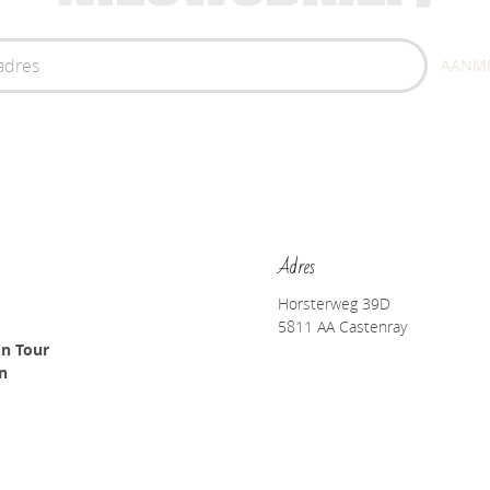
AANM
Adres
Horsterweg 39D
5811 AA Castenray
on Tour
en